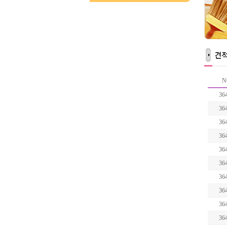
N
36
36
36
36
36
36
36
36
36
36